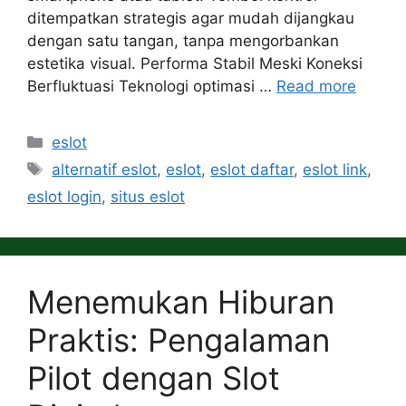
ditempatkan strategis agar mudah dijangkau
dengan satu tangan, tanpa mengorbankan
estetika visual. Performa Stabil Meski Koneksi
Berfluktuasi Teknologi optimasi …
Read more
Categories
eslot
Tags
alternatif eslot
,
eslot
,
eslot daftar
,
eslot link
,
eslot login
,
situs eslot
Menemukan Hiburan
Praktis: Pengalaman
Pilot dengan Slot