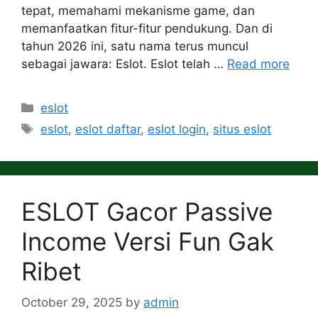
tepat, memahami mekanisme game, dan
memanfaatkan fitur-fitur pendukung. Dan di
tahun 2026 ini, satu nama terus muncul
sebagai jawara: Eslot. Eslot telah …
Read more
Categories
eslot
Tags
eslot
,
eslot daftar
,
eslot login
,
situs eslot
ESLOT Gacor Passive
Income Versi Fun Gak
Ribet
October 29, 2025
by
admin