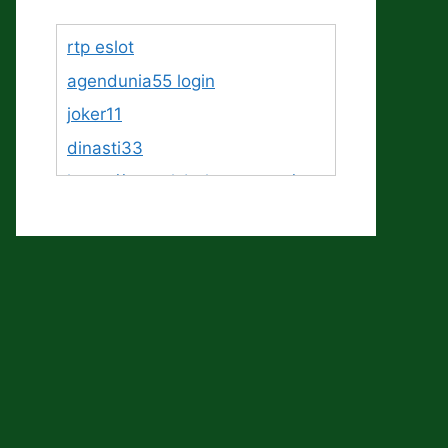
rtp eslot
agendunia55 login
joker11
dinasti33
https://www.lsbphotos.com/tea
m
https://egalet.com/about-
egalet/company-overview/
Jawa11
https://www.100menpenticton.c
om/join/
https://lesterrassesdelallier.com
/accueil/