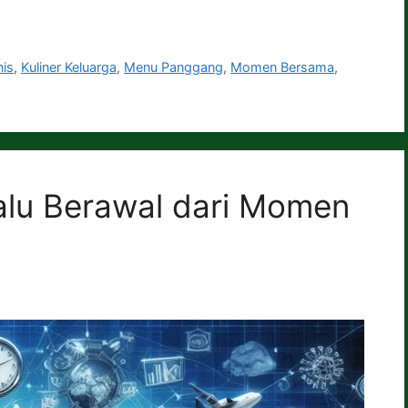
nis
,
Kuliner Keluarga
,
Menu Panggang
,
Momen Bersama
,
alu Berawal dari Momen