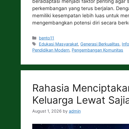
beradaptasi menjadi faktor penting agar
perkembangan yang terus berjalan. Denga
memiliki kesempatan lebih luas untuk me
mengembangkan potensi diri secara ber
Categories
bento11
Tags
Edukasi Masyarakat
,
Generasi Berkualitas
,
Inf
Pendidikan Modern
,
Pengembangan Komunitas
Rahasia Menciptaka
Keluarga Lewat Saj
August 1, 2026
by
admin