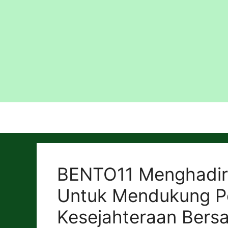
Skip
to
content
BENTO11 Menghadirka
Untuk Mendukung P
Kesejahteraan Bers