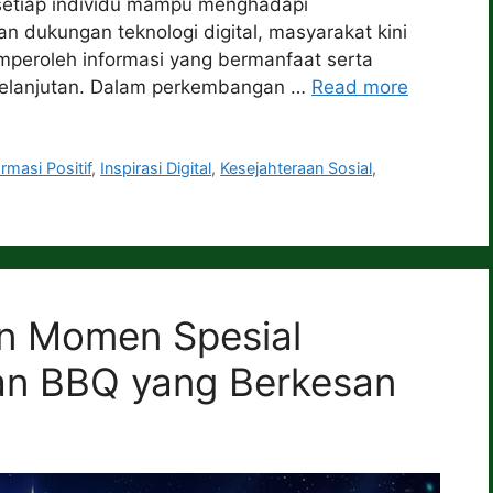
 setiap individu mampu menghadapi
n dukungan teknologi digital, masyarakat kini
mperoleh informasi yang bermanfaat serta
kelanjutan. Dalam perkembangan …
Read more
ormasi Positif
,
Inspirasi Digital
,
Kesejahteraan Sosial
,
n Momen Spesial
ian BBQ yang Berkesan