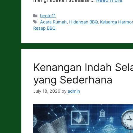
menghadirkan suasana …
Read more
Categories
bento11
Tags
Acara Rumah
,
Hidangan BBQ
,
Keluarga Harmo
Resep BBQ
Kenangan Indah Sel
yang Sederhana
July 18, 2026
by
admin