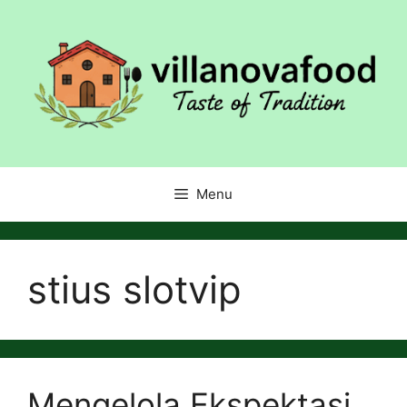
Skip
to
content
Menu
stius slotvip
Mengelola Ekspektasi