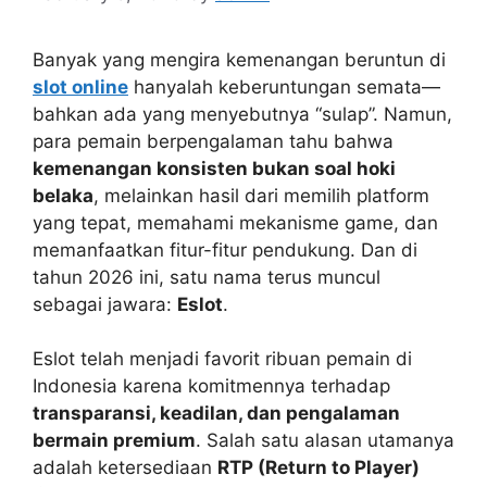
Banyak yang mengira kemenangan beruntun di
slot online
hanyalah keberuntungan semata—
bahkan ada yang menyebutnya “sulap”. Namun,
para pemain berpengalaman tahu bahwa
kemenangan konsisten bukan soal hoki
belaka
, melainkan hasil dari memilih platform
yang tepat, memahami mekanisme game, dan
memanfaatkan fitur-fitur pendukung. Dan di
tahun 2026 ini, satu nama terus muncul
sebagai jawara:
Eslot
.
Eslot telah menjadi favorit ribuan pemain di
Indonesia karena komitmennya terhadap
transparansi, keadilan, dan pengalaman
bermain premium
. Salah satu alasan utamanya
adalah ketersediaan
RTP (Return to Player)