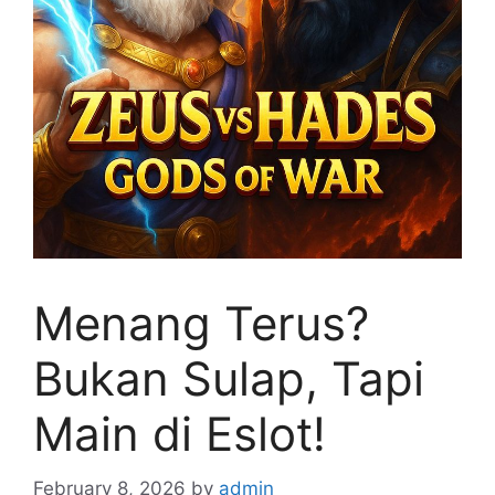
Menang Terus?
Bukan Sulap, Tapi
Main di Eslot!
February 8, 2026
by
admin