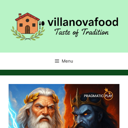
Skip
to
content
Menu