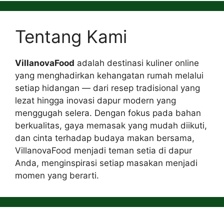
Tentang Kami
VillanovaFood
adalah destinasi kuliner online
yang menghadirkan kehangatan rumah melalui
setiap hidangan — dari resep tradisional yang
lezat hingga inovasi dapur modern yang
menggugah selera. Dengan fokus pada bahan
berkualitas, gaya memasak yang mudah diikuti,
dan cinta terhadap budaya makan bersama,
VillanovaFood menjadi teman setia di dapur
Anda, menginspirasi setiap masakan menjadi
momen yang berarti.