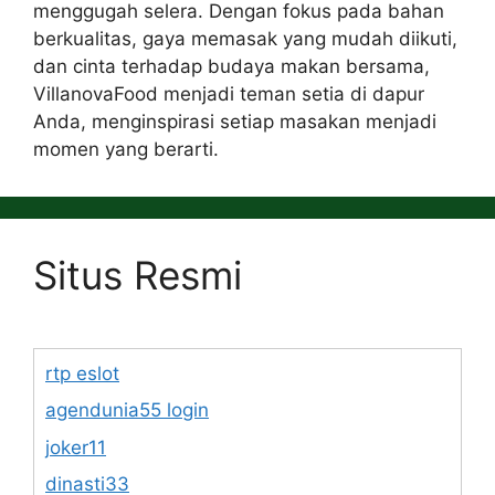
menggugah selera. Dengan fokus pada bahan
berkualitas, gaya memasak yang mudah diikuti,
dan cinta terhadap budaya makan bersama,
VillanovaFood menjadi teman setia di dapur
Anda, menginspirasi setiap masakan menjadi
momen yang berarti.
Situs Resmi
rtp eslot
agendunia55 login
joker11
dinasti33