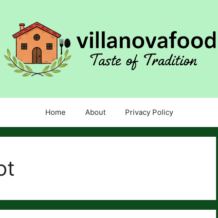
Home
About
Privacy Policy
ot