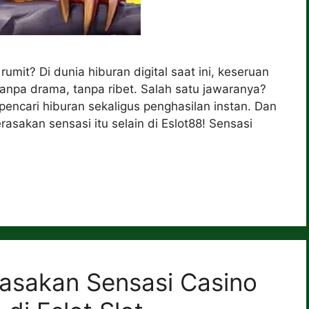
umit? Di dunia hiburan digital saat ini, keseruan
npa drama, tanpa ribet. Salah satu jawaranya?
 pencari hiburan sekaligus penghasilan instan. Dan
asakan sensasi itu selain di Eslot88! Sensasi
Rasakan Sensasi Casino