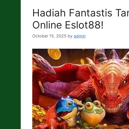
Hadiah Fantastis Ta
Online Eslot88!
October 15, 2025
by
admin