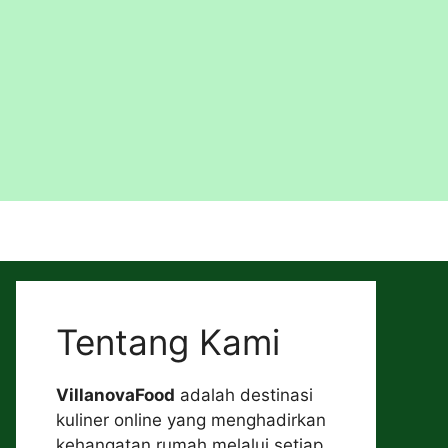
Tentang Kami
VillanovaFood
adalah destinasi
kuliner online yang menghadirkan
kehangatan rumah melalui setiap