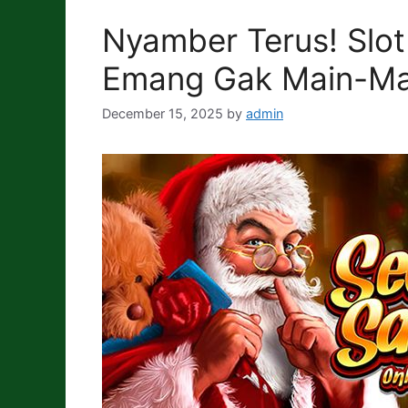
Nyamber Terus! Slot 
Emang Gak Main-Ma
December 15, 2025
by
admin