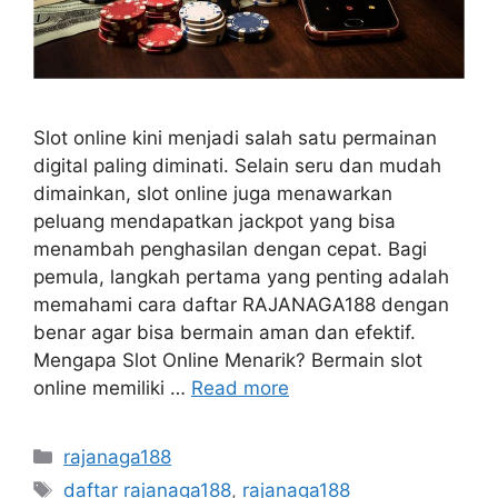
Slot online kini menjadi salah satu permainan
digital paling diminati. Selain seru dan mudah
dimainkan, slot online juga menawarkan
peluang mendapatkan jackpot yang bisa
menambah penghasilan dengan cepat. Bagi
pemula, langkah pertama yang penting adalah
memahami cara daftar RAJANAGA188 dengan
benar agar bisa bermain aman dan efektif.
Mengapa Slot Online Menarik? Bermain slot
online memiliki …
Read more
Categories
rajanaga188
Tags
daftar rajanaga188
,
rajanaga188