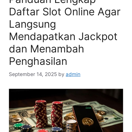
Daftar Slot Online Agar
Langsung
Mendapatkan Jackpot
dan Menambah
Penghasilan
September 14, 2025
by
admin