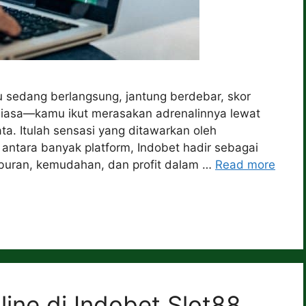
 sedang berlangsung, jantung berdebar, skor
biasa—kamu ikut merasakan adrenalinnya lewat
a. Itulah sensasi yang ditawarkan oleh
di antara banyak platform, Indobet hadir sebagai
buran, kemudahan, dan profit dalam …
Read more
ine di Indobet Slot88,