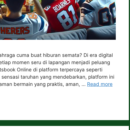
ahraga cuma buat hiburan semata? Di era digital
etiap momen seru di lapangan menjadi peluang
ook Online di platform terpercaya seperti
sensasi taruhan yang mendebarkan, platform ini
aman bermain yang praktis, aman, …
Read more