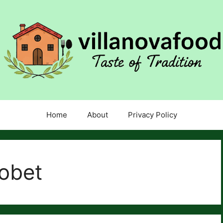
Home
About
Privacy Policy
dobet