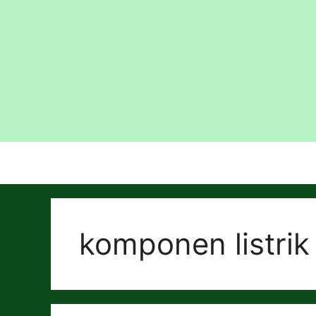
Skip
to
content
komponen listrik