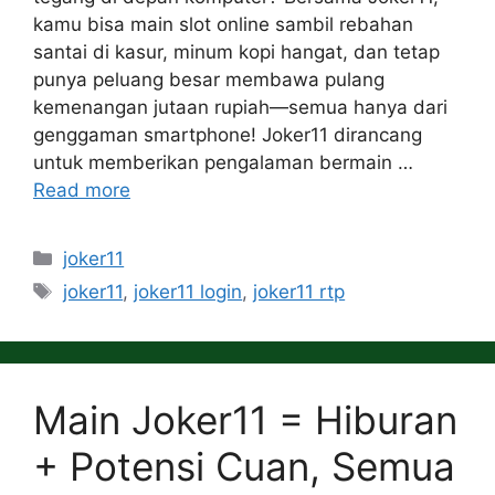
kamu bisa main slot online sambil rebahan
santai di kasur, minum kopi hangat, dan tetap
punya peluang besar membawa pulang
kemenangan jutaan rupiah—semua hanya dari
genggaman smartphone! Joker11 dirancang
untuk memberikan pengalaman bermain …
Read more
Categories
joker11
Tags
joker11
,
joker11 login
,
joker11 rtp
Main Joker11 = Hiburan
+ Potensi Cuan, Semua