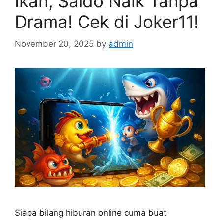
Ikan, Saldo Naik Tanpa
Drama! Cek di Joker11!
November 20, 2025
by
admin
Siapa bilang hiburan online cuma buat