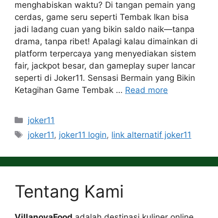
menghabiskan waktu? Di tangan pemain yang
cerdas, game seru seperti Tembak Ikan bisa
jadi ladang cuan yang bikin saldo naik—tanpa
drama, tanpa ribet! Apalagi kalau dimainkan di
platform terpercaya yang menyediakan sistem
fair, jackpot besar, dan gameplay super lancar
seperti di Joker11. Sensasi Bermain yang Bikin
Ketagihan Game Tembak …
Read more
Categories
joker11
Tags
joker11
,
joker11 login
,
link alternatif joker11
Tentang Kami
VillanovaFood
adalah destinasi kuliner online