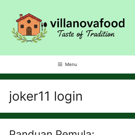
Skip
to
content
Menu
joker11 login
Panduan Pemula: