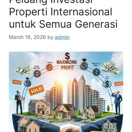
Properti Internasional
untuk Semua Generasi
March 19, 2026
by
admin