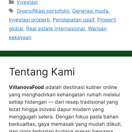
Categories
investasi
Tags
Diversifikasi portofolio
,
Generasi muda
,
Investasi properti
,
Pendapatan pasif
,
Properti
global
,
Real estate internasional
,
Warisan
kekayaan
Tentang Kami
VillanovaFood
adalah destinasi kuliner online
yang menghadirkan kehangatan rumah melalui
setiap hidangan — dari resep tradisional yang
lezat hingga inovasi dapur modern yang
menggugah selera. Dengan fokus pada bahan
berkualitas, gaya memasak yang mudah diikuti,
dan cinta terhadap budaya makan bersama,