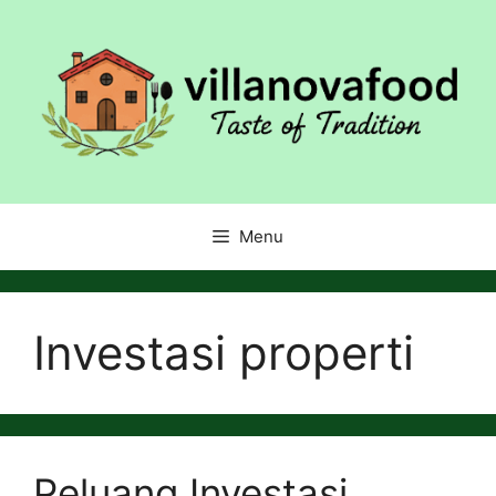
Skip
to
content
Menu
Investasi properti
Peluang Investasi