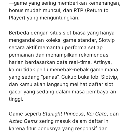
—game yang sering memberikan kemenangan,
bonus mudah muncul, dan RTP (Return to
Player) yang menguntungkan.
Berbeda dengan situs slot biasa yang hanya
mengandalkan koleksi game standar, Slotvip
secara aktif memantau performa setiap
permainan dan menampilkan rekomendasi
harian berdasarkan data real-time. Artinya,
kamu tidak perlu menebak-nebak game mana
yang sedang “panas”. Cukup buka lobi Slotvip,
dan kamu akan langsung melihat daftar slot
gacor yang sedang dalam masa pembayaran
tinggi.
Game seperti
Starlight Princess
,
Koi Gate
, dan
Aztec Gems
sering masuk dalam daftar ini
karena fitur bonusnya yang responsif dan