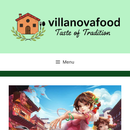
Skip
to
content
Menu