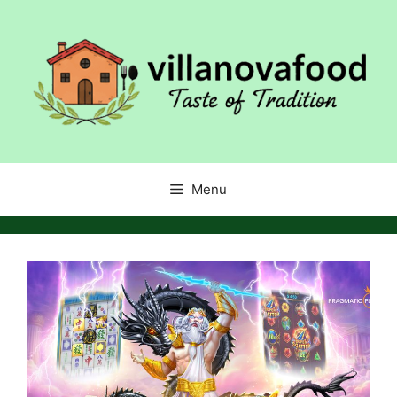
Skip
to
content
Menu