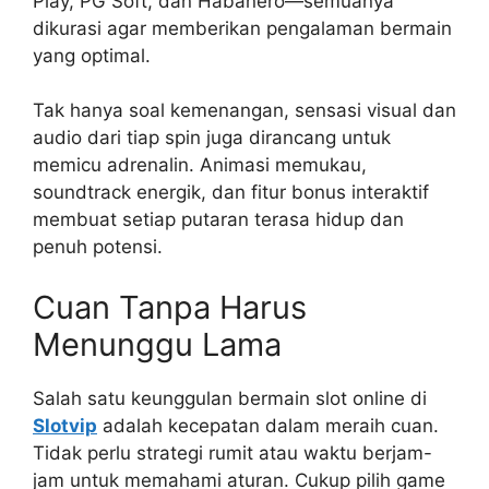
Play, PG Soft, dan Habanero—semuanya
dikurasi agar memberikan pengalaman bermain
yang optimal.
Tak hanya soal kemenangan, sensasi visual dan
audio dari tiap spin juga dirancang untuk
memicu adrenalin. Animasi memukau,
soundtrack energik, dan fitur bonus interaktif
membuat setiap putaran terasa hidup dan
penuh potensi.
Cuan Tanpa Harus
Menunggu Lama
Salah satu keunggulan bermain slot online di
Slotvip
adalah kecepatan dalam meraih cuan.
Tidak perlu strategi rumit atau waktu berjam-
jam untuk memahami aturan. Cukup pilih game