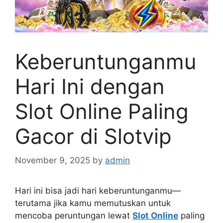
Keberuntunganmu
Hari Ini dengan
Slot Online Paling
Gacor di Slotvip
November 9, 2025
by
admin
Hari ini bisa jadi hari keberuntunganmu—
terutama jika kamu memutuskan untuk
mencoba peruntungan lewat
Slot Online
paling