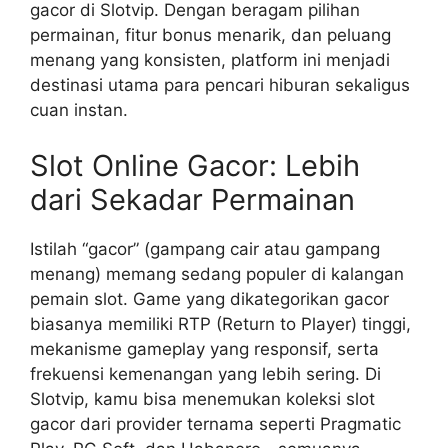
gacor di Slotvip. Dengan beragam pilihan
permainan, fitur bonus menarik, dan peluang
menang yang konsisten, platform ini menjadi
destinasi utama para pencari hiburan sekaligus
cuan instan.
Slot Online Gacor: Lebih
dari Sekadar Permainan
Istilah “gacor” (gampang cair atau gampang
menang) memang sedang populer di kalangan
pemain slot. Game yang dikategorikan gacor
biasanya memiliki RTP (Return to Player) tinggi,
mekanisme gameplay yang responsif, serta
frekuensi kemenangan yang lebih sering. Di
Slotvip, kamu bisa menemukan koleksi slot
gacor dari provider ternama seperti Pragmatic