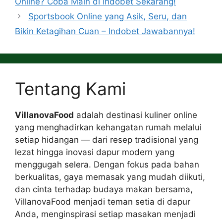
Online? Coba Main di Indobet Sekarang!
Sportsbook Online yang Asik, Seru, dan
Bikin Ketagihan Cuan – Indobet Jawabannya!
Tentang Kami
VillanovaFood
adalah destinasi kuliner online
yang menghadirkan kehangatan rumah melalui
setiap hidangan — dari resep tradisional yang
lezat hingga inovasi dapur modern yang
menggugah selera. Dengan fokus pada bahan
berkualitas, gaya memasak yang mudah diikuti,
dan cinta terhadap budaya makan bersama,
VillanovaFood menjadi teman setia di dapur
Anda, menginspirasi setiap masakan menjadi