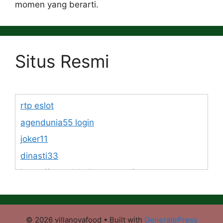
momen yang berarti.
Situs Resmi
rtp eslot
agendunia55 login
joker11
dinasti33
https://www.lsbphotos.com/team
https://egalet.com/about-egalet/company-
overview/
Jawa11
© 2026 villanovafood
• Built with
GeneratePress